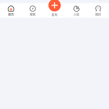
策划经理
面议
首页
搜索
入驻
我的
发布
08-08
性别不限
经验不限
济宁市城建投资有限责任公司
申请
山东省济宁市市中区洸河路72号如意科技大厦12楼
IT技术
面议
招聘信息
求职简历
08-08
性别不限
经验不限
梁山华冠商贸有限公司
申请
山东省济宁市梁山县山东省济宁市梁山县工人路15号
设计师
面议
08-08
性别不限
经验不限
东营市龙翔石业有限责任公司
申请
山东省东营市东营市北二路西首西郊现代服务区